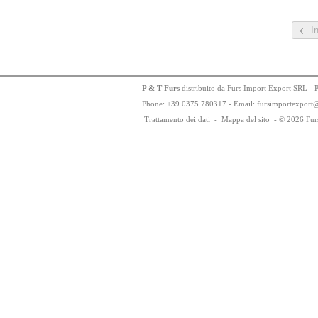
I
P & T Furs
distribuito da Furs Import Export SRL - 
Phone:
+
3
9
03
75
78
0317 - Email: fursimportexport
Trattamento dei dati
-
Mappa del sito
-
© 2026 Fur