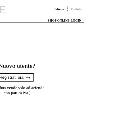
Italiano
English
SHOP ONLINE LOGIN
Nuovo utente?
Registrati ora
furs vende solo ad aziende
con partita iva.)