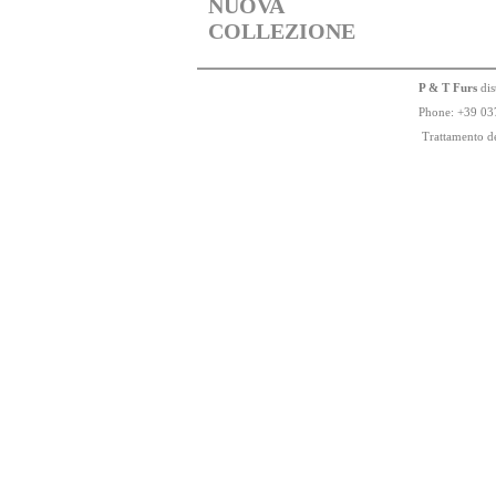
NUOVA
COLLEZIONE
P & T Furs
dis
Phone:
+
3
9
03
Trattamento de