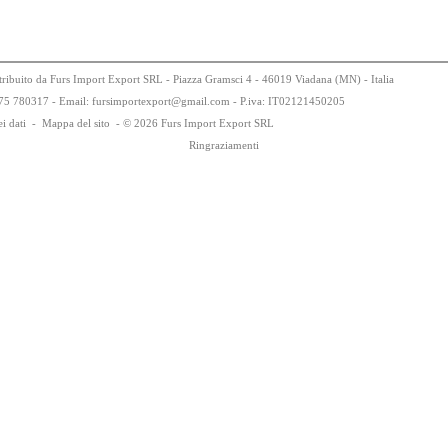
tribuito da Furs Import Export SRL - Piazza Gramsci 4 - 46019 Viadana (MN) - Italia
75
78
0317 - Email: fursimportexport
@
gmail.com - P.iva:
IT0
21
21
450
205
i dati
-
Mappa del sito
-
© 2026 Furs Import Export SRL
Ringraziamenti