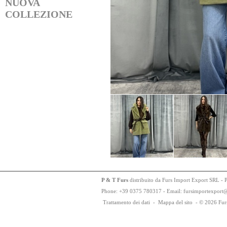
NUOVA
COLLEZIONE
P & T Furs
distribuito da Furs Import Export SRL - 
Phone:
+
3
9
03
75
78
0317 - Email: fursimportexport
Trattamento dei dati
-
Mappa del sito
-
© 2026 Fur