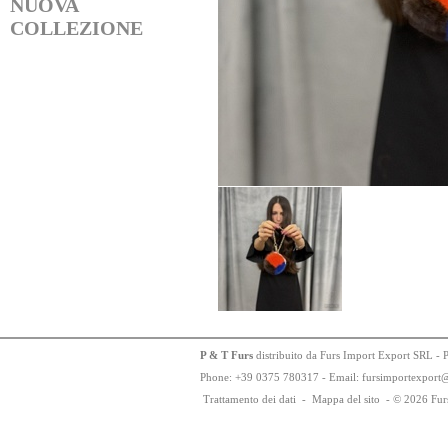
NUOVA
COLLEZIONE
P & T Furs
distribuito da Furs Import Export SRL - 
Phone:
+
3
9
03
75
78
0317 - Email: fursimportexport
Trattamento dei dati
-
Mappa del sito
-
© 2026 Fur