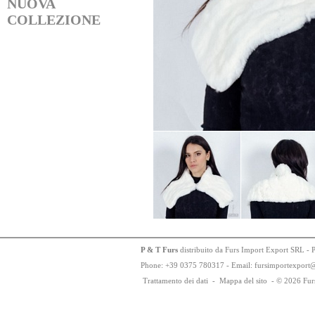
NUOVA
COLLEZIONE
P & T Furs
distribuito da Furs Import Export SRL - 
Phone:
+
3
9
03
75
78
0317 - Email: fursimportexport
Trattamento dei dati
-
Mappa del sito
-
© 2026 Fur