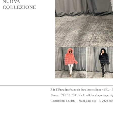
NUOVA
COLLEZIONE
P & T Furs
distribuito da Furs Import Export SRL - 
Phone:
+
3
9
03
75
78
0317 - Email: fursimportexport
Trattamento dei dati
-
Mappa del sito
-
© 2026 Fur