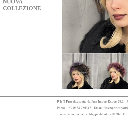
NUOVA
COLLEZIONE
P & T Furs
distribuito da Furs Import Export SRL - 
Phone:
+
3
9
03
75
78
0317 - Email: fursimportexport
Trattamento dei dati
-
Mappa del sito
-
© 2026 Fur