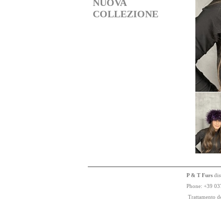
NUOVA
COLLEZIONE
P & T Furs
dis
Phone:
+
3
9
03
Trattamento de