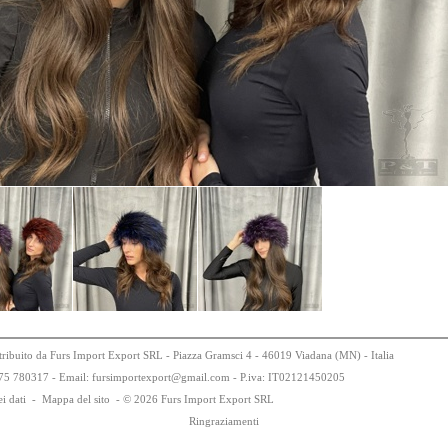
tribuito da Furs Import Export SRL - Piazza Gramsci 4 - 46019 Viadana (MN) - Italia
75
78
0317 - Email: fursimportexport
@
gmail.com - P.iva:
IT0
21
21
450
205
i dati
-
Mappa del sito
-
© 2026 Furs Import Export SRL
Ringraziamenti