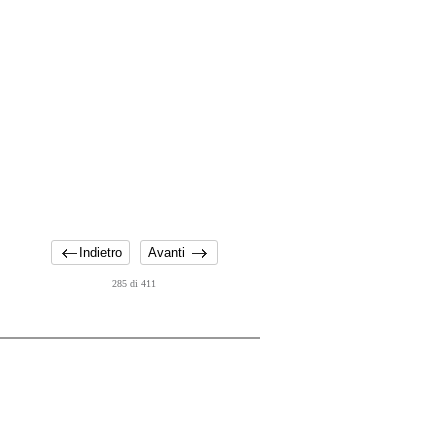
Indietro
Avanti
285 di 411