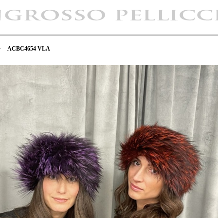
>
ACBC4654 VLA