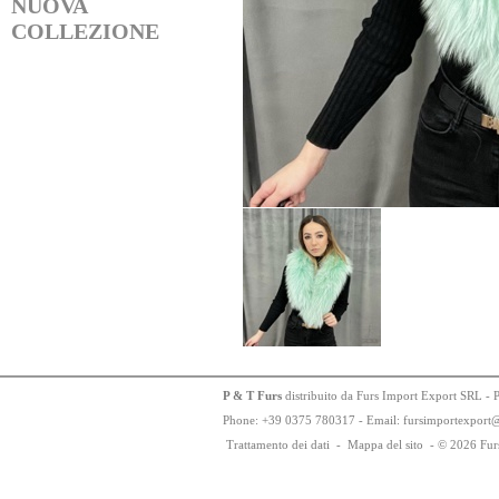
NUOVA
COLLEZIONE
P & T Furs
distribuito da Furs Import Export SRL - 
Phone:
+
3
9
03
75
78
0317 - Email: fursimportexport
Trattamento dei dati
-
Mappa del sito
-
© 2026 Fur