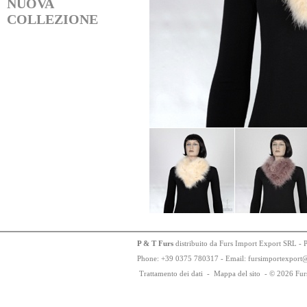
NUOVA
COLLEZIONE
P & T Furs
distribuito da Furs Import Export SRL - 
Phone:
+
3
9
03
75
78
0317 - Email: fursimportexport
Trattamento dei dati
-
Mappa del sito
-
© 2026 Fur