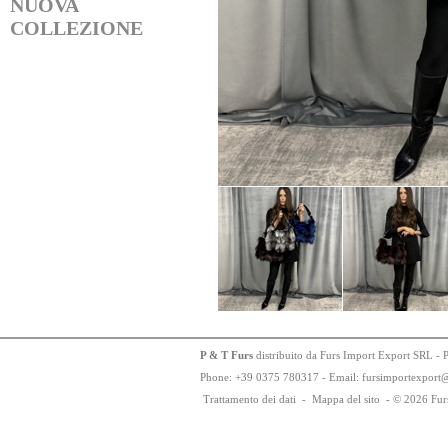
NUOVA
COLLEZIONE
P & T Furs
distribuito da Furs Import Export SRL - 
Phone:
+
3
9
03
75
78
0317 - Email: fursimportexport
Trattamento dei dati
-
Mappa del sito
-
© 2026 Fur