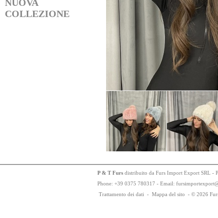
NUOVA
COLLEZIONE
P & T Furs
distribuito da Furs Import Export SRL - 
Phone:
+
3
9
03
75
78
0317 - Email: fursimportexport
Trattamento dei dati
-
Mappa del sito
-
© 2026 Fur