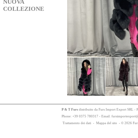
NUOVA
COLLEZIONE
P & T Furs
distribuito da Furs Import Export SRL - 
Phone:
+
3
9
03
75
78
0317 - Email: fursimportexport
Trattamento dei dati
-
Mappa del sito
-
© 2026 Fur