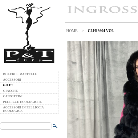
HOME
>
GLH13604 VOL
BOLERI E MANTELLE
ACCESSORI
GILET
GIACCHE
CAPPOTTINI
PELLICCE ECOLOGICHE
ACCESSORI IN PELLICCIA
ECOLOGICA