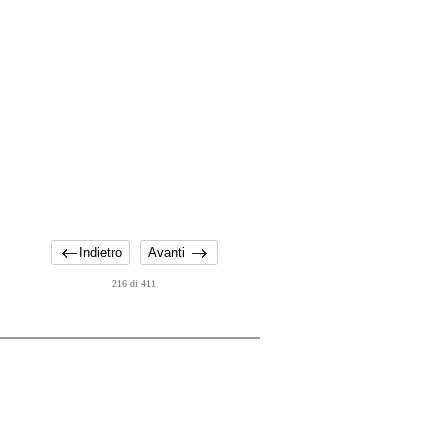
Indietro
Avanti
216 di 411