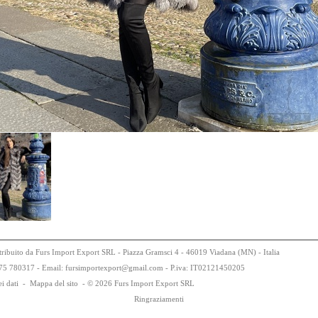
tribuito da Furs Import Export SRL - Piazza Gramsci 4 - 46019 Viadana (MN) - Italia
75
78
0317 - Email: fursimportexport
@
gmail.com - P.iva:
IT0
21
21
450
205
i dati
-
Mappa del sito
-
© 2026 Furs Import Export SRL
Ringraziamenti