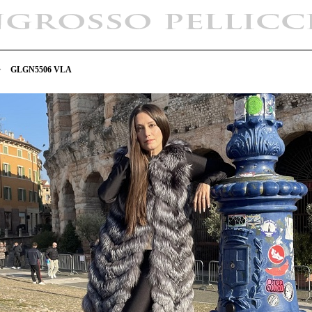
>
GLGN5506 VLA