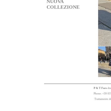
NUOVA
COLLEZIONE
P & T Furs
dis
Phone:
+
3
9
03
Trattamento de