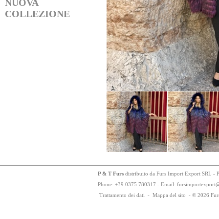
NUOVA
COLLEZIONE
P & T Furs
distribuito da Furs Import Export SRL - 
Phone:
+
3
9
03
75
78
0317 - Email: fursimportexport
Trattamento dei dati
-
Mappa del sito
-
© 2026 Fur