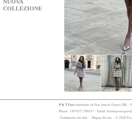
NUOVA
COLLEZIONE
P & T Furs
distribuito da Furs Import Export SRL - 
Phone:
+
3
9
03
75
78
0317 - Email: fursimportexport
Trattamento dei dati
-
Mappa del sito
-
© 2026 Fur