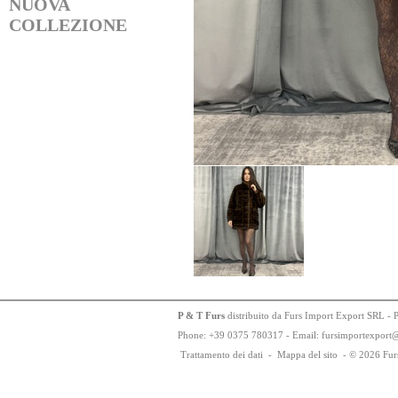
NUOVA
COLLEZIONE
P & T Furs
distribuito da Furs Import Export SRL - 
Phone:
+
3
9
03
75
78
0317 - Email: fursimportexport
Trattamento dei dati
-
Mappa del sito
-
© 2026 Fur