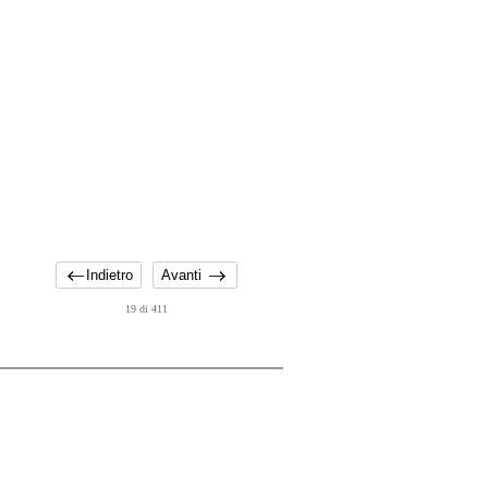
Indietro
Avanti
19 di 411