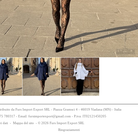
tribuito da Furs Import Export SRL - Piazza Gramsci 4 - 46019 Viadana (MN) - Italia
75
78
0317 - Email: fursimportexport
@
gmail.com - P.iva:
IT0
21
21
450
205
i dati
-
Mappa del sito
-
© 2026 Furs Import Export SRL
Ringraziamenti