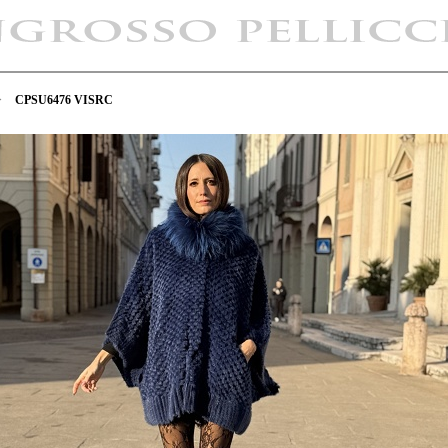
>
CPSU6476 VISRC