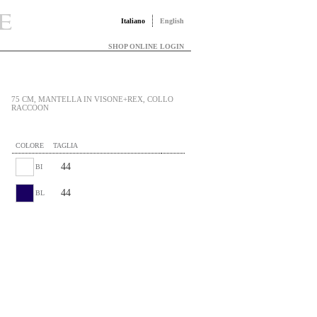
Italiano
English
SHOP ONLINE LOGIN
75 CM, MANTELLA IN VISONE+REX, COLLO
RACCOON
COLORE
TAGLIA
44
BI
44
BL