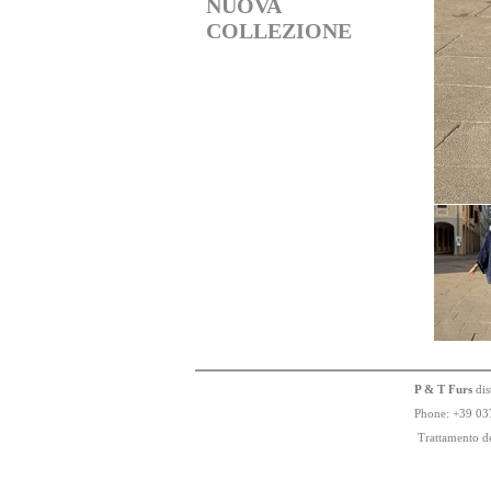
NUOVA
COLLEZIONE
P & T Furs
dis
Phone:
+
3
9
03
Trattamento de