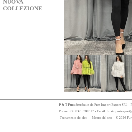
NUOVA
COLLEZIONE
P & T Furs
distribuito da Furs Import Export SRL - 
Phone:
+
3
9
03
75
78
0317 - Email: fursimportexport
Trattamento dei dati
-
Mappa del sito
-
© 2026 Fur