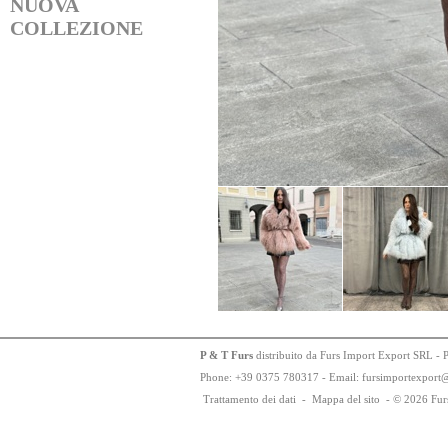
NUOVA
COLLEZIONE
P & T Furs
distribuito da Furs Import Export SRL - 
Phone:
+
3
9
03
75
78
0317 - Email: fursimportexport
Trattamento dei dati
-
Mappa del sito
-
© 2026 Fur