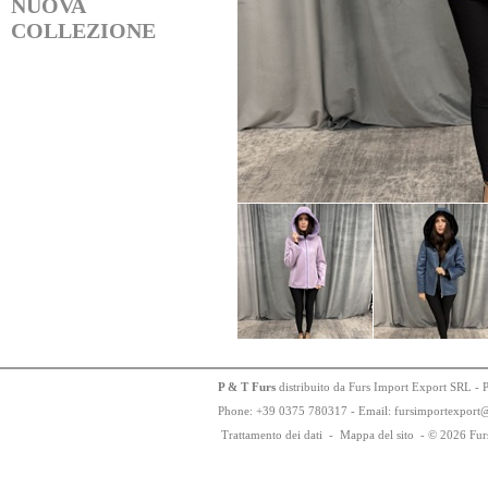
NUOVA
COLLEZIONE
P & T Furs
distribuito da Furs Import Export SRL - 
Phone:
+
3
9
03
75
78
0317 - Email: fursimportexport
Trattamento dei dati
-
Mappa del sito
-
© 2026 Fur