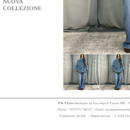
NUOVA
COLLEZIONE
P & T Furs
distribuito da Furs Import Export SRL - 
Phone:
+
3
9
03
75
78
0317 - Email: fursimportexport
Trattamento dei dati
-
Mappa del sito
-
© 2026 Fur