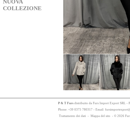
NUOVA
COLLEZIONE
P & T Furs
distribuito da Furs Import Export SRL - 
Phone:
+
3
9
03
75
78
0317 - Email: fursimportexport
Trattamento dei dati
-
Mappa del sito
-
© 2026 Fur