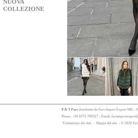
NUOVA
COLLEZIONE
P & T Furs
distribuito da Furs Import Export SRL - 
Phone:
+
3
9
03
75
78
0317 - Email: fursimportexport
Trattamento dei dati
-
Mappa del sito
-
© 2026 Fur