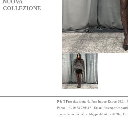
NUOVA
COLLEZIONE
P & T Furs
distribuito da Furs Import Export SRL - 
Phone:
+
3
9
03
75
78
0317 - Email: fursimportexport
Trattamento dei dati
-
Mappa del sito
-
© 2026 Fur