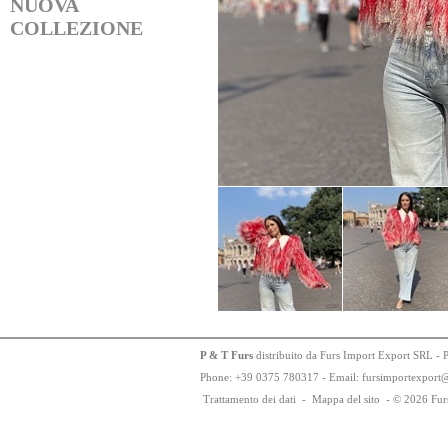
NUOVA
COLLEZIONE
P & T Furs
distribuito da Furs Import Export SRL - 
Phone:
+
3
9
03
75
78
0317 - Email: fursimportexport
Trattamento dei dati
-
Mappa del sito
-
© 2026 Fur