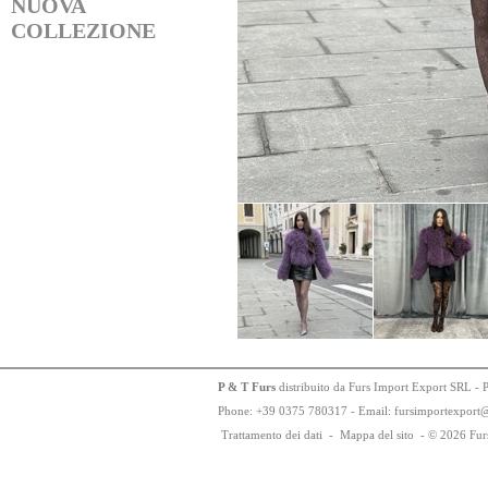
NUOVA
COLLEZIONE
P & T Furs
distribuito da Furs Import Export SRL - 
Phone:
+
3
9
03
75
78
0317 - Email: fursimportexport
Trattamento dei dati
-
Mappa del sito
-
© 2026 Fur