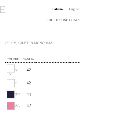
Italiano
English
SHOP ONLINE LOGIN
130 CM, GILET IN MONGOLIA
COLORE
TAGLIA
42
59
59
42
BI
44
BN
42
RA