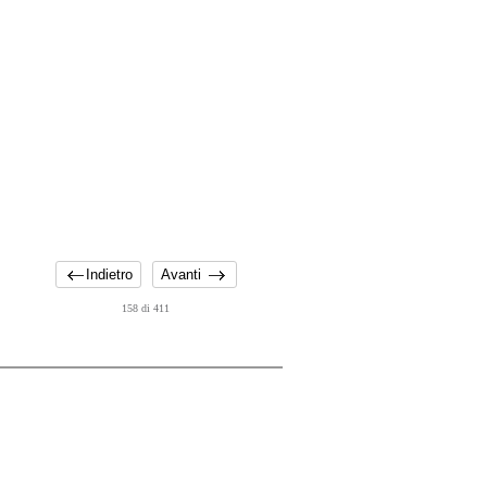
Indietro
Avanti
158 di 411