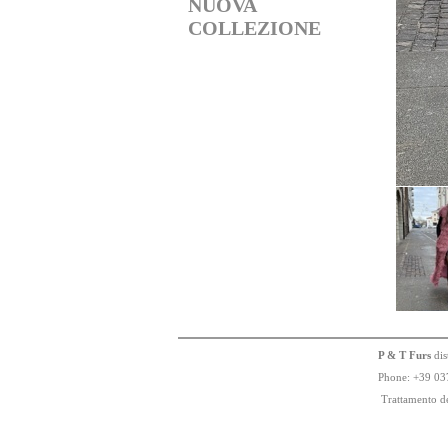
NUOVA
COLLEZIONE
P & T Furs
dis
Phone:
+
3
9
03
Trattamento de