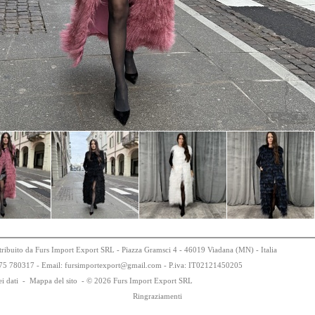
tribuito da Furs Import Export SRL - Piazza Gramsci 4 - 46019 Viadana (MN) - Italia
75
78
0317 - Email: fursimportexport
@
gmail.com - P.iva:
IT0
21
21
450
205
i dati
-
Mappa del sito
-
© 2026 Furs Import Export SRL
Ringraziamenti