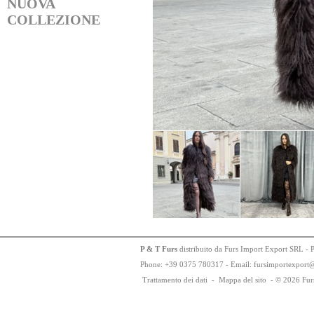
NUOVA
COLLEZIONE
P & T Furs
distribuito da Furs Import Export SRL - 
Phone:
+
3
9
03
75
78
0317 - Email: fursimportexport
Trattamento dei dati
-
Mappa del sito
-
© 2026 Fur