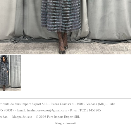
tribuito da Furs Import Export SRL - Piazza Gramsci 4 - 46019 Viadana (MN) - Italia
75
78
0317 - Email: fursimportexport
@
gmail.com - P.iva:
IT0
21
21
450
205
i dati
-
Mappa del sito
-
© 2026 Furs Import Export SRL
Ringraziamenti