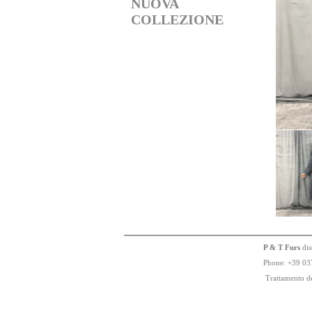
NUOVA
COLLEZIONE
P & T Furs
dis
Phone:
+
3
9
03
Trattamento de