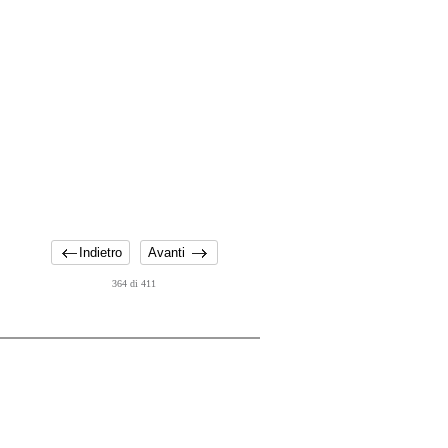
Indietro
Avanti
364 di 411