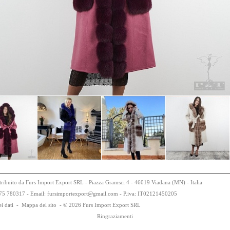
tribuito da Furs Import Export SRL - Piazza Gramsci 4 - 46019 Viadana (MN) - Italia
75
78
0317 - Email: fursimportexport
@
gmail.com - P.iva:
IT0
21
21
450
205
i dati
-
Mappa del sito
-
© 2026 Furs Import Export SRL
Ringraziamenti