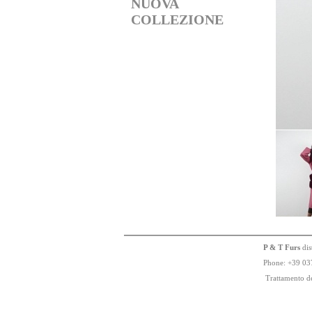
NUOVA
COLLEZIONE
P & T Furs
dis
Phone:
+
3
9
03
Trattamento de