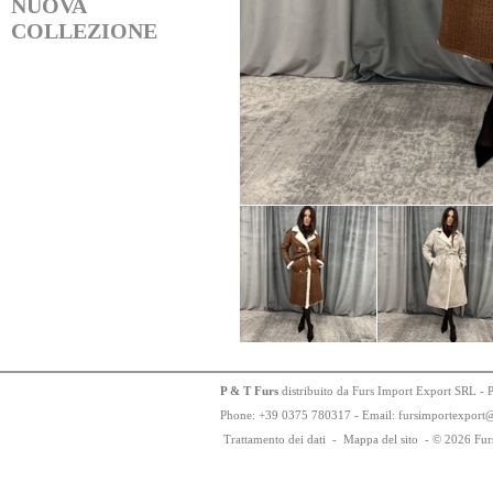
NUOVA
COLLEZIONE
P & T Furs
distribuito da Furs Import Export SRL - 
Phone:
+
3
9
03
75
78
0317 - Email: fursimportexport
Trattamento dei dati
-
Mappa del sito
-
© 2026 Fur