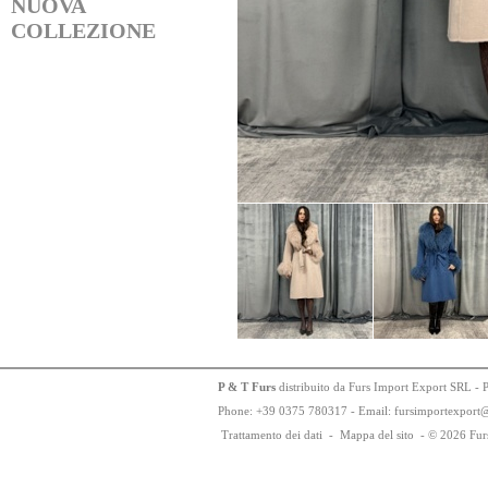
NUOVA
COLLEZIONE
P & T Furs
distribuito da Furs Import Export SRL - 
Phone:
+
3
9
03
75
78
0317 - Email: fursimportexport
Trattamento dei dati
-
Mappa del sito
-
© 2026 Fur