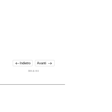
Indietro
Avanti
304 di 411