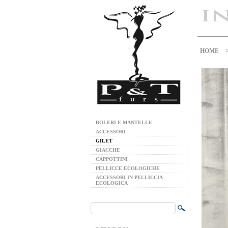
HOME
BOLERI E MANTELLE
ACCESSORI
GILET
GIACCHE
CAPPOTTINI
PELLICCE ECOLOGICHE
ACCESSORI IN PELLICCIA
ECOLOGICA