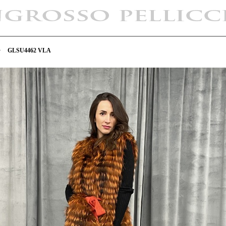
>
GLSU4462 VLA