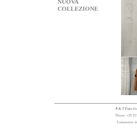
NUOVA
COLLEZIONE
P & T Furs
dis
Phone:
+
3
9
03
Trattamento de