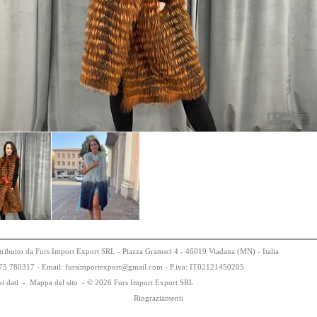
tribuito da Furs Import Export SRL - Piazza Gramsci 4 - 46019 Viadana (MN) - Italia
75
78
0317 - Email: fursimportexport
@
gmail.com - P.iva:
IT0
21
21
450
205
i dati
-
Mappa del sito
-
© 2026 Furs Import Export SRL
Ringraziamenti