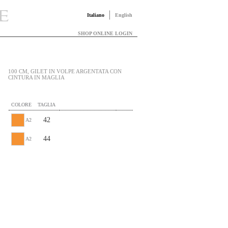
Italiano
English
SHOP ONLINE LOGIN
100 CM, GILET IN VOLPE ARGENTATA CON
CINTURA IN MAGLIA
COLORE
TAGLIA
42
A2
44
A2