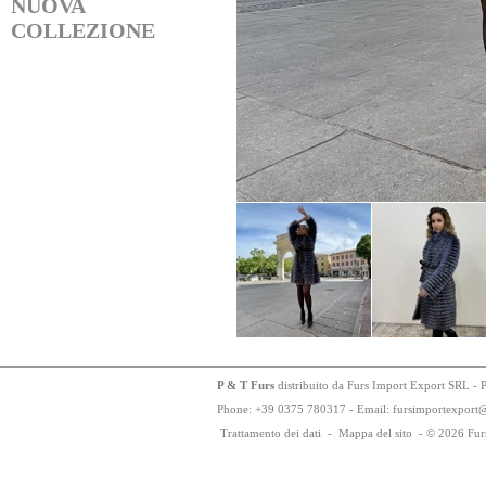
NUOVA
COLLEZIONE
P & T Furs
distribuito da Furs Import Export SRL - 
Phone:
+
3
9
03
75
78
0317 - Email: fursimportexport
Trattamento dei dati
-
Mappa del sito
-
© 2026 Fur